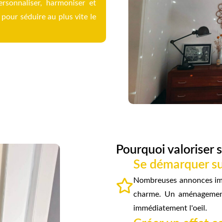
rsonnaliser, harmoniser et
 pour séduire au plus vite le
Pourquoi valoriser 
Se démarquer su
Nombreuses annonces immo
charme. Un aménagement 
immédiatement l'oeil.