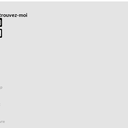
trouvez-moi
mp
t
vre