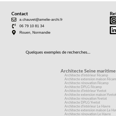
Contact
Re
a.chauvet@amelie-archi.fr
06 79 10 81 34
Rouen, Normandie
Quelques exemples de recherches…
Architecte Seine maritime
Architecte d’intérieur Fécamp
Architecte extension maison Féca
Architecte rénovation Fécamp
Architecte DPLG Fécamp
Architecte d’intérieur Yvetot
Architecte extension maison Yveto
Architecte rénovation Yvetot
Architecte DPLG Yvetot
Architecte d’intérieur Le Havre
Architecte extension maison Le Ha
Architecte rénovation Le Havre