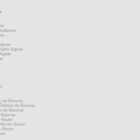
e
ume
Guillaume
ume
Aignan
-Saint-Aignan
Aignan
an
f
l
ne-du-Rouvray
-Étienne-du-Rouvray
ne-du-Rouvray
u-Rouvray
ès-Rouen
ille-lès-Rouen
ès-Rouen
uen