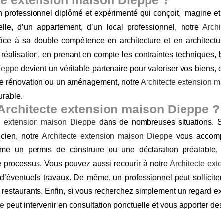
 professionnel diplômé et expérimenté qui conçoit, imagine et 
elle, d’un appartement, d’un local professionnel, notre
Arch
ce à sa double compétence en architecture et en architecture
éalisation, en prenant en compte les contraintes techniques, 
ieppe
devient un véritable partenaire pour valoriser vos biens, 
ne rénovation ou un aménagement, notre
Architecte extension 
urable.
 Architecte extension maison Dieppe ?
te extension maison Dieppe
dans de nombreuses situations. S
ncien, notre
Architecte extension maison Dieppe
vous accompa
me un permis de construire ou une déclaration préalable,
r le processus. Vous pouvez aussi recourir à notre
Architecte ex
er d’éventuels travaux. De même, un professionnel peut sollicite
restaurants. Enfin, si vous recherchez simplement un regard exp
pe
peut intervenir en consultation ponctuelle et vous apporter de