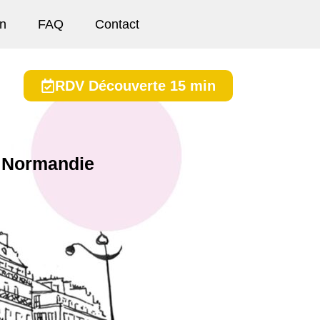
on
FAQ
Contact
RDV Découverte 15 min
 Normandie