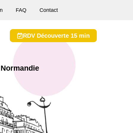
on
FAQ
Contact
RDV Découverte 15 min
 Normandie