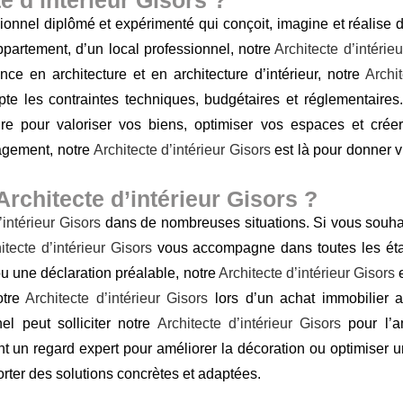
ionnel diplômé et expérimenté qui conçoit, imagine et réalise 
ppartement, d’un local professionnel, notre
Architecte d’intérie
e en architecture et en architecture d’intérieur, notre
Archi
pte les contraintes techniques, budgétaires et réglementaire
ire pour valoriser vos biens, optimiser vos espaces et cré
agement, notre
Architecte d’intérieur Gisors
est là pour donner vi
rchitecte d’intérieur Gisors ?
’intérieur Gisors
dans de nombreuses situations. Si vous souhai
itecte d’intérieur Gisors
vous accompagne dans toutes les éta
u une déclaration préalable, notre
Architecte d’intérieur Gisors
e
otre
Architecte d’intérieur Gisors
lors d’un achat immobilier af
l peut solliciter notre
Architecte d’intérieur Gisors
pour l’a
nt un regard expert pour améliorer la décoration ou optimiser 
orter des solutions concrètes et adaptées.